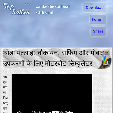
Jump to navigation
...take the sailboat
Download
with you!
Forum
Share
थोड़ा मल्लाह: नौकायन, सर्फिंग और मोबाइल
उपकरणों के लिए मोटरबोट सिम्युलेटर
यह
एक
स्व
चा
लित
अनु
वाद