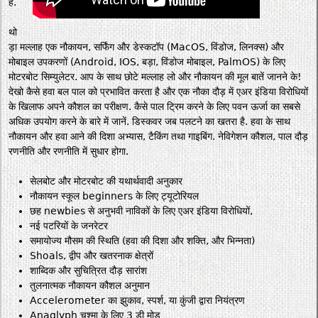
है.
थो
ड़ा मल्लाह एक नौकायन, सर्फिंग और डेस्कटॉप (MacOS, विंडोज, लिनक्स) और
मोबाइल उपकरणों (Android, IOS, बड़ा, विंडोज मोबाइल, PalmOS) के लिए
मोटरबोट सिम्युलेटर. आप के साथ छोटे मल्लाह लो और नौकायन की मूल बातें जानने के!
देखो कैसे हवा बल पाल को प्रभावित करता है और एक नौका दौड़ में एअर इंडिया विरोधियों
के खिलाफ अपने कौशल का परीक्षण. कैसे पाल ट्रिम करने के लिए पवन ऊर्जा का सबसे
अधिक उपयोग करने के बारे में जानें. डिस्कवर जब पलटने का खतरा है. हवा के साथ
नौकायन और हवा आने की दिशा अभ्यास, टैकिंग तथा गाइबिंग. नेविगेशन कौशल, पाल दौड़
रणनीति और रणनीति में सुधार होगा.
सेलबोट और मोटरबोट की यथार्थवादी अनुकार
नौकायन स्कूल beginners के लिए ट्यूटोरियल
छह newbies से अनुभवी नाविकों के लिए एअर इंडिया विरोधियों,
नई पटरियों के जनरेटर
समायोज्य मौसम की स्थिति (हवा की दिशा और शक्ति, और भिन्नता)
Shoals, द्वीप और खतरनाक क्षेत्रों
शाब्दिक और सुचित्रित दौड़ सारांश
तुलनात्मक नौकायन कौशल अनुमान
Accelerometer का झुकाव, स्पर्श, या कुंजी द्वारा नियंत्रण
Anaglyph चश्मा के लिए 3 डी मोड