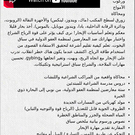
وركوب
الأمواج
ومحاكاة
زورق لسطح المكتب (ماك، ويندوز، لينكس) والأجهزة النقالة (الروبوت،
ودائرة الرقابة الداخلية، بادا، ويندوز موبايل، بالموس). أخذ بحار قليلا
معكم وتعلم أساسيات الإبحار! نرى كيف يؤثر على قوة الرياح الشراع
واختبار مهاراتك ضد المعارضين لمنظمة العفو الدولية في سباق
اليخوت. تعلم كيفية تقليم أشرعة لتحقيق الاستفادة القصوى من
استخدام طاقة الرياح. اكتشف عندما يكون هناك خطر انقلاب. تدرب
على الإبحار مع اتجاه الريح، وبهت، وتغير اتجاهها وgybing. تحسين
مهارات الملاحة، والشراع سباق استراتيجية وتكتيكات.
محاكاة واقعية من المراكب الشراعية واللنشات
دروس مدرسة الشراعية للمبتدئين
ستة معارضين لمنظمة العفو الدولية، من نوبي إلى البحارة ذوي
الخبرة
مولد كهربائي من المسارات الجديدة
الظروف الجوية قابل للتعديل (الرياح قوة والتوجيه والتباين)
المياه الضحلة والجزر والمناطق الخطرة
نصوص ورسوم بيانية ملخص سباق
المقارنة تقدير مهارة الإبحار
التحكم عن طريق اللمس، التسارع / الميل أو مفاتيح