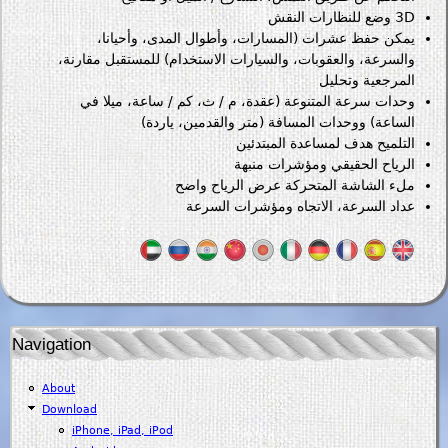
3D وضع للنظارات النقش
يمكن حفظ عشرات (المسارات، وأطوال المدى، وأحيانا،
والسرعة، والعقوبات، والسيارات الاستخدام) للمستقبل مقارنة،
المرجعية وتحليل
وحدات سرعة المتنوعة (عقدة، م / ث، كم / ساعة، ميلا في
الساعة) ووحدات المسافة (متر والقدمين، ياردة)
التلميح هدف لمساعدة المبتدئين
الرياح الحقيقي ومؤشرات منبهة
ملء الشاشة المتحركة عرض الرياح واضح
عداد السرعة، الاتجاه ومؤشرات السرعة
Navigation
About
Download
iPhone, iPad, iPod