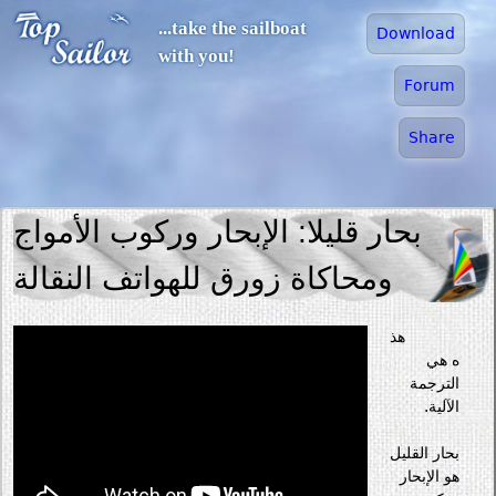
Jump to navigation
...take the sailboat
Download
with you!
Forum
Share
بحار قليلا: الإبحار وركوب الأمواج
ومحاكاة زورق للهواتف النقالة
هذ
ه هي
الترجمة
الآلية.
بحار القليل
هو الإبحار