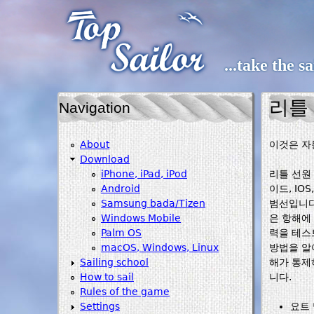
...take the s
리틀
Navigation
About
이것은 자
Download
iPhone, iPad, iPod
리틀 선원 
Android
이드, IO
Samsung bada/Tizen
범선입니다
Windows Mobile
은 항해에
Palm OS
력을 테스
macOS, Windows, Linux
방법을 알
Sailing school
해가 통제하
How to sail
니다.
Rules of the game
Settings
요트