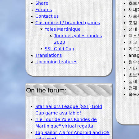
Share
초보
Forums
새내기
Contact us
새로
Customized / branded games
조절 
Yoles Martinique
성대 
Tour des yoles rondes
텍스
2020
비교 
SSL Gold Cup
가속도
Translations
ana
Upcoming features
점수는
기타 
초보
실제
전체
On the forum:
속도계
Star Sailors League (SSL) Gold
Cup game available!
"Le Tour de Yoles Rondes de
Martinique" virtual regatta
Top Sailor 7.6 for Android and iOS
released!